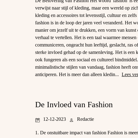
De Betovering van Fashion Het woord 'fashion' is een
verwijst naar stijl of kleding, maar een wereld op zic
kleding en accessoires tot levensstijl, cultuur en zelf
fashion is in de loop der jaren veel veranderd. Het 
manier om jezelf uit te drukken, een vorm van kunst
verhaal te vertellen. Het is een taal waarmee mensen
communiceren, ongeacht hun leeftijd, geslacht, ras of
sterke invloed gehad op de samenleving. Het is een kr
ook fungeren als een sociaal en cultureel bindmiddel. 
minimalistische stijlen van vandaag, fashion heeft on
anticiperen. Het is meer dan alleen kledin...
Lees ve
De Invloed van Fashion
12-12-2023
Redactie
1. De onstuitbare impact van fashion Fashion is meer