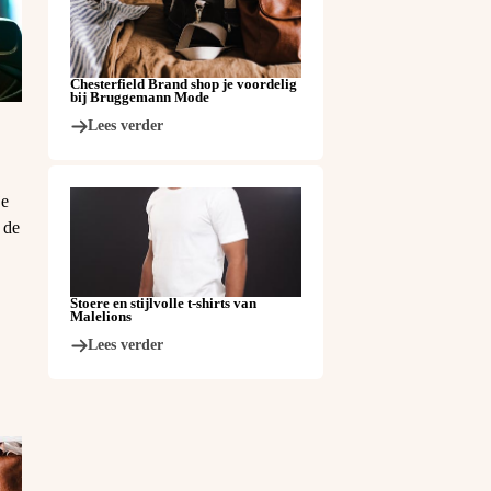
Chesterfield Brand shop je voordelig
bij Bruggemann Mode
Lees verder
je
 de
Stoere en stijlvolle t-shirts van
Malelions
Lees verder