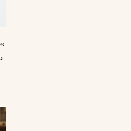
 we
de