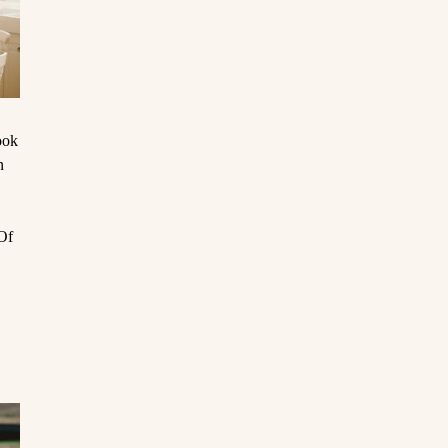
ook
n
.Of