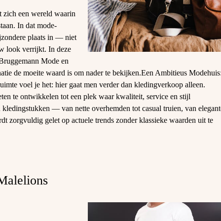
 zich een wereld waarin
staan. In dat mode-
zondere plaats in — niet
w look verrijkt. In deze
en Bruggemann Mode en
natie de moeite waard is om nader te bekijken.Een Ambitieus Modehuis
imte voel je het: hier gaat men verder dan kledingverkoop alleen.
n te ontwikkelen tot een plek waar kwaliteit, service en stijl
 kledingstukken — van nette overhemden tot casual truien, van elegant
rdt zorgvuldig gelet op actuele trends zonder klassieke waarden uit te
 Malelions